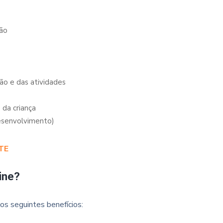
são
ição e das atividades
da criança
desenvolvimento)
TE
ine?
os seguintes benefícios: