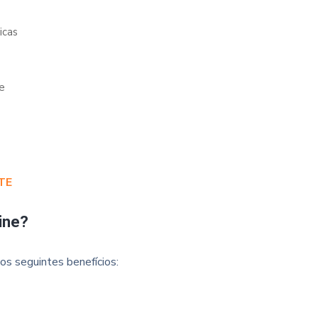
icas
e
TE
ine?
os seguintes benefícios: