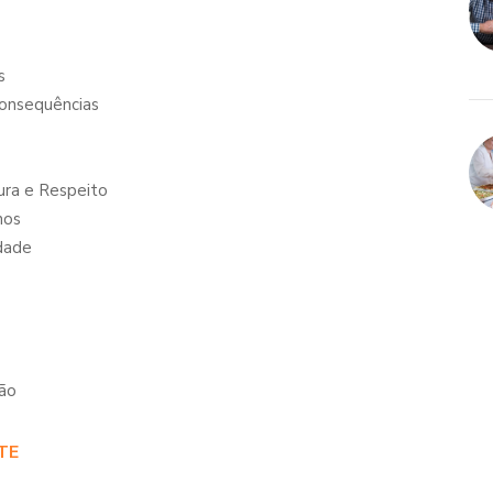
s
onsequências
ra e Respeito
nos
dade
xão
TE