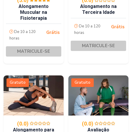
(5.0)
(0.0)
Alongamento
Alongamento na
Muscular na
Terceira Idade
Fisioterapia
De 10 a 120
Grátis
De 10 a 120
Grátis
horas
horas
MATRICULE-SE
MATRICULE-SE
Gratuito
Gratuito
(0.0)
(0.0)
Alongamento para
Avaliação