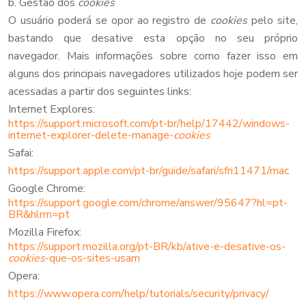
b. Gestão dos
cookies
O usuário poderá se opor ao registro de
cookies
pelo site,
bastando que desative esta opção no seu próprio
navegador. Mais informações sobre como fazer isso em
alguns dos principais navegadores utilizados hoje podem ser
acessadas a partir dos seguintes links:
Internet Explores:
https://support.microsoft.com/pt-br/help/17442/windows-
internet-explorer-delete-manage-
cookies
Safai:
https://support.apple.com/pt-br/guide/safari/sfri11471/mac
Google Chrome:
https://support.google.com/chrome/answer/95647?hl=pt-
BR&hlrm=pt
Mozilla Firefox:
https://support.mozilla.org/pt-BR/kb/ative-e-desative-os-
cookies
-que-os-sites-usam
Opera:
https://www.opera.com/help/tutorials/security/privacy/