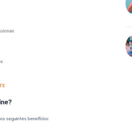
ssionais
de
TE
ine?
os seguintes benefícios: