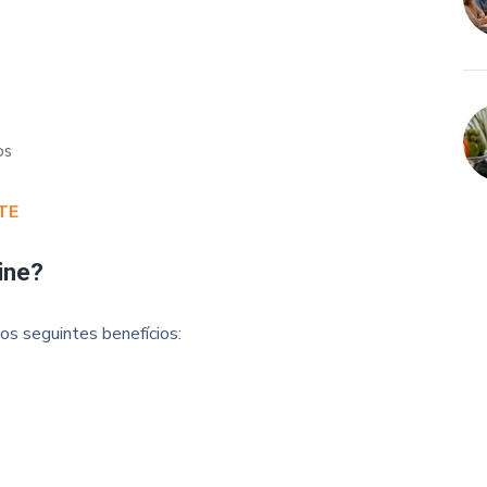
os
TE
ine?
os seguintes benefícios: