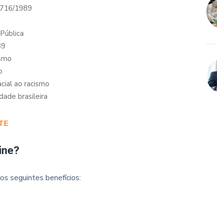
7.716/1989
 Pública
89
ismo
o
acial ao racismo
ade brasileira
TE
ine?
os seguintes benefícios: