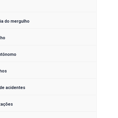
gia do mergulho
lho
autônomo
lhos
de acidentes
tações