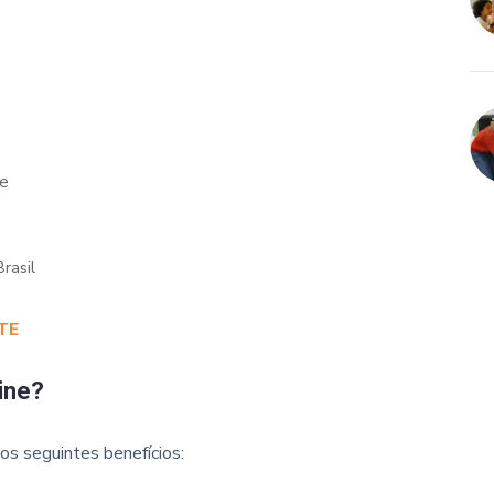
de
rasil
TE
ine?
os seguintes benefícios: