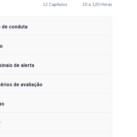
12 Capítulos
10 a 120 Horas
o de conduta
co
inais de alerta
térios de avaliação
as
r