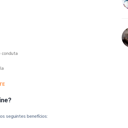
e conduta
la
TE
ine?
os seguintes benefícios: