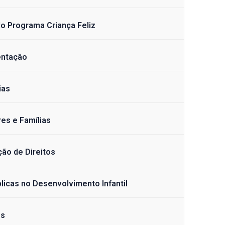
o Programa Criança Feliz
entação
ias
res e Famílias
ção de Direitos
blicas no Desenvolvimento Infantil
es