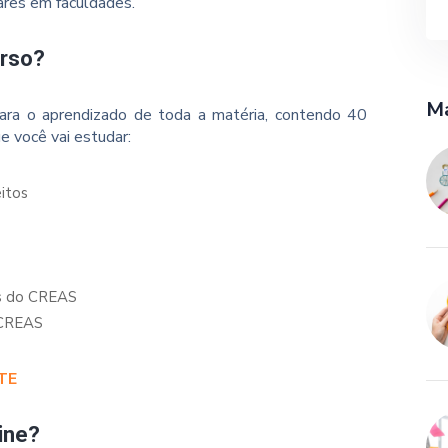
ares em faculdades.
urso?
Ma
ara o aprendizado de toda a matéria, contendo 40
e você vai estudar:
eitos
os do CREAS
 CREAS
TE
ine?