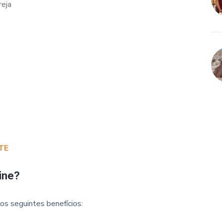
reja
TE
ine?
os seguintes benefícios: