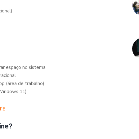
ional)
erar espaço no sistema
racional
op (área de trabalho)
 Windows 11)
TE
ine?