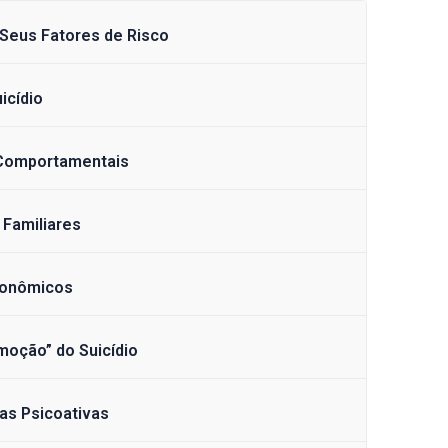
 Seus Fatores de Risco
icídio
 Comportamentais
 Familiares
conômicos
moção” do Suicídio
as Psicoativas