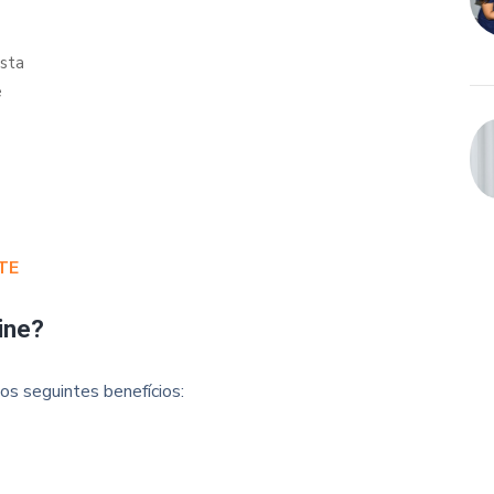
ista
e
TE
ine?
os seguintes benefícios: