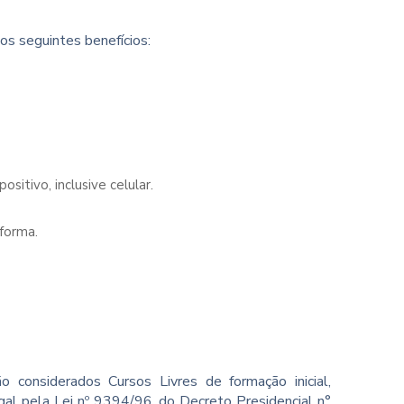
os seguintes benefícios:
sitivo, inclusive celular.
forma.
o considerados Cursos Livres de formação inicial,
gal pela Lei nº 9394/96, do Decreto Presidencial n°