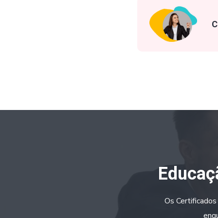
C
Educaçã
Os Certificados
enqu