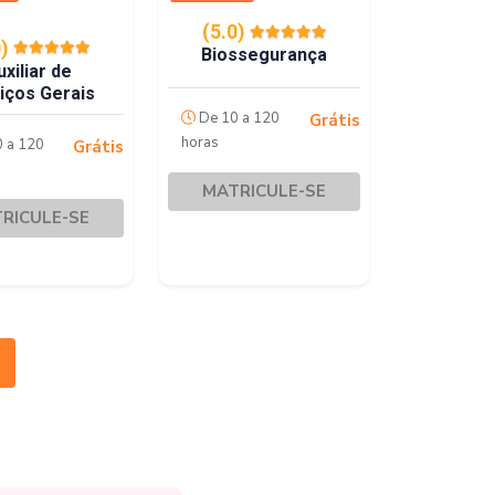
(5.0)
0)
Biossegurança
uxiliar de
iços Gerais
De 10 a 120
Grátis
horas
 a 120
Grátis
MATRICULE-SE
RICULE-SE