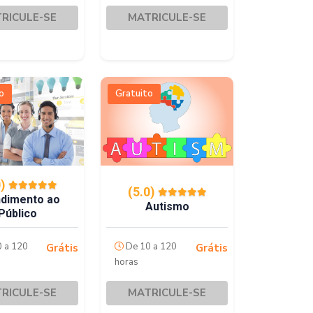
RICULE-SE
MATRICULE-SE
o
Gratuito
0)
(5.0)
dimento ao
Autismo
Público
 a 120
De 10 a 120
Grátis
Grátis
horas
RICULE-SE
MATRICULE-SE