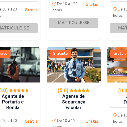
De 10 a 120
Grátis
 10 a 120
De 10
Grátis
horas
s
horas
MATRICULE-SE
ATRICULE-SE
MAT
uito
Gratuito
Gratuit
5.0)
(5.0)
(0.
Agente de
Agente de
Portaria e
Segurança
F
Ronda
Escolar
De 10
 10 a 120
De 10 a 120
Grátis
Grátis
horas