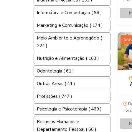
Indústria e Mecânica ( 193 )
hora
Informática e Computação ( 98 )
M
Marketing e Comunicação ( 174 )
Meio Ambiente e Agronegócio (
Grat
224 )
Nutrição e Alimentação ( 163 )
Odontologia ( 61 )
(
Outras Áreas ( 41 )
Profissões ( 747 )
De
Psicologia e Psicoterapia ( 469 )
hora
Recursos Humanos e
M
Departamento Pessoal ( 66 )