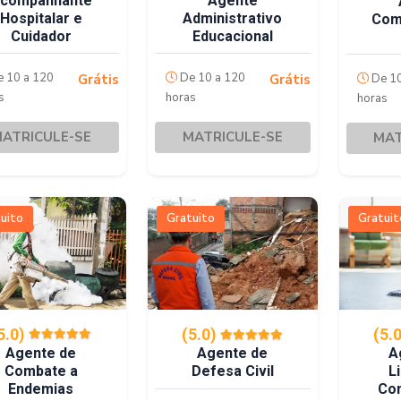
companhante
Agente
Hospitalar e
Administrativo
Com
Cuidador
Educacional
 10 a 120
De 10 a 120
De 10
Grátis
Grátis
s
horas
horas
ATRICULE-SE
MATRICULE-SE
MAT
uito
Gratuito
Gratuit
5.0)
(5.
(5.0)
Agente de
A
Agente de
Combate a
L
Defesa Civil
Endemias
Co