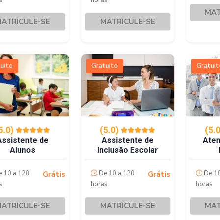
s
horas
MAT
ATRICULE-SE
MATRICULE-SE
uito
Gratuito
Gratuit
5.0)
(5.0)
(5.
Assistente de
Assistente de
Aten
Alunos
Inclusão Escolar
 10 a 120
De 10 a 120
De 10
Grátis
Grátis
s
horas
horas
ATRICULE-SE
MATRICULE-SE
MAT