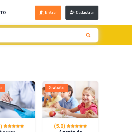
Entrar
Cadastrar
ATO
Next
o
Gratuito
(5.0)
0)