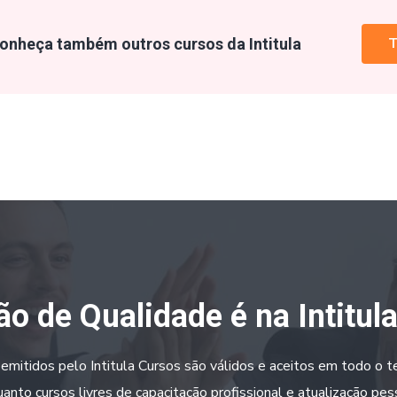
onheça também outros cursos da Intitula
T
o de Qualidade é na Intitul
 emitidos pelo Intitula Cursos são válidos e aceitos em todo o ter
anto cursos livres de capacitação profissional e atualização pes