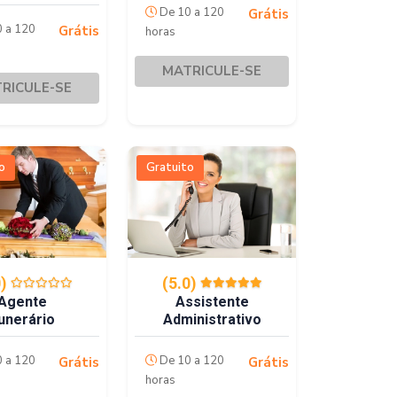
De 10 a 120
Grátis
 a 120
Grátis
horas
MATRICULE-SE
RICULE-SE
o
Gratuito
0)
(5.0)
Agente
Assistente
unerário
Administrativo
 a 120
De 10 a 120
Grátis
Grátis
horas