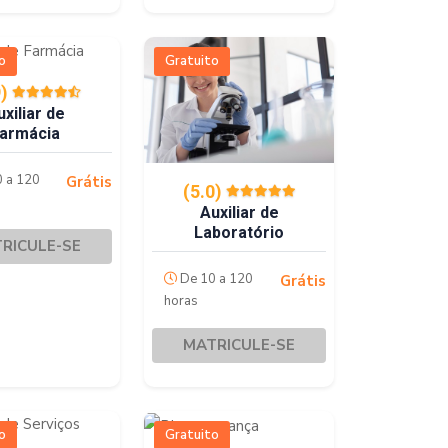
o
Gratuito
9)
uxiliar de
armácia
 a 120
Grátis
(5.0)
Auxiliar de
Laboratório
RICULE-SE
De 10 a 120
Grátis
horas
MATRICULE-SE
o
Gratuito