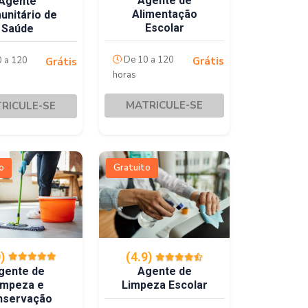
Agente de
Agente
Alimentação
unitário de
Escolar
Saúde
De 10 a 120
 a 120
Grátis
Grátis
horas
MATRICULE-SE
RICULE-SE
o
Gratuito
0)
(4.9)
gente de
Agente de
impeza e
Limpeza Escolar
nservação