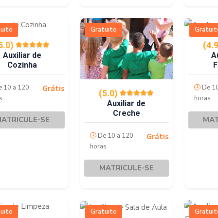
uito
Gratuito
Gratuit
5.0)
(4.
Auxiliar de
A
Cozinha
F
 10 a 120
De 10
Grátis
(5.0)
s
horas
Auxiliar de
Creche
ATRICULE-SE
MAT
De 10 a 120
Grátis
horas
MATRICULE-SE
uito
Gratuito
Gratuit