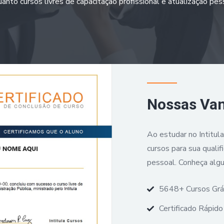
anto cursos livres de capacitação profissional e atualização pes
Nossas Va
Ao estudar no Intitul
cursos para sua qualif
pessoal. Conheça alg
5648+ Cursos Grá
Certificado Rápido 