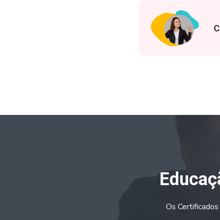
C
Educaçã
Os Certificados