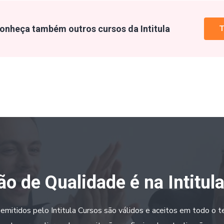
onheça também outros cursos da Intitula
T
o de Qualidade é na Intitul
 emitidos pelo Intitula Cursos são válidos e aceitos em todo o ter