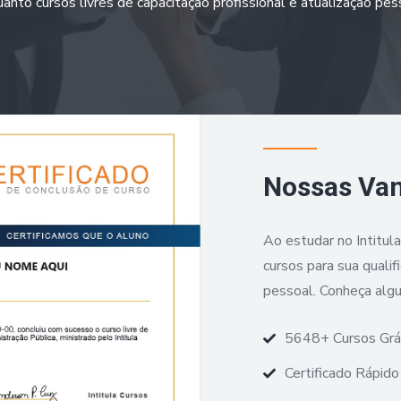
anto cursos livres de capacitação profissional e atualização pes
Nossas Va
Ao estudar no Intitul
cursos para sua qualif
pessoal. Conheça alg
5648+ Cursos Grá
Certificado Rápido 