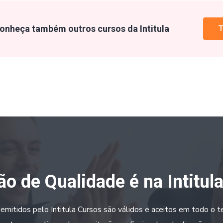
onheça também outros cursos da Intitula
T
o de Qualidade é na Intitul
 emitidos pelo Intitula Cursos são válidos e aceitos em todo o ter