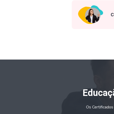
C
Educaçã
Os Certificados