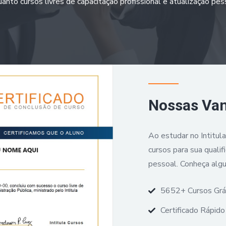
anto cursos livres de capacitação profissional e atualização pes
Nossas Va
Ao estudar no Intitul
cursos para sua qualif
pessoal. Conheça alg
5652+ Cursos Grá
Certificado Rápido 