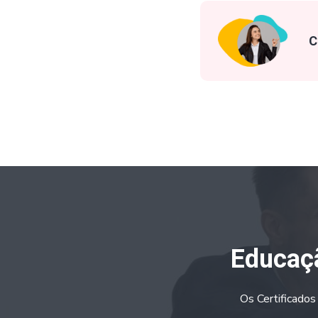
C
Educaçã
Os Certificados