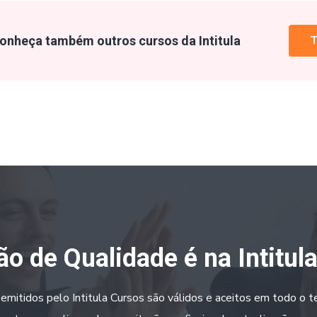
onheça também outros cursos da Intitula
T
o de Qualidade é na Intitul
 emitidos pelo Intitula Cursos são válidos e aceitos em todo o ter