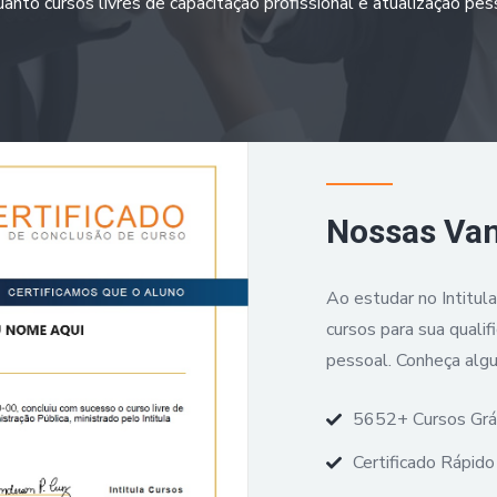
anto cursos livres de capacitação profissional e atualização pes
Nossas Va
Ao estudar no Intitul
cursos para sua qualif
pessoal. Conheça alg
5652+ Cursos Grá
Certificado Rápido 