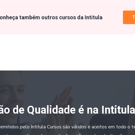
onheça também outros cursos da Intitula
T
o de Qualidade é na Intitul
 emitidos pelo Intitula Cursos são válidos e aceitos em todo o ter