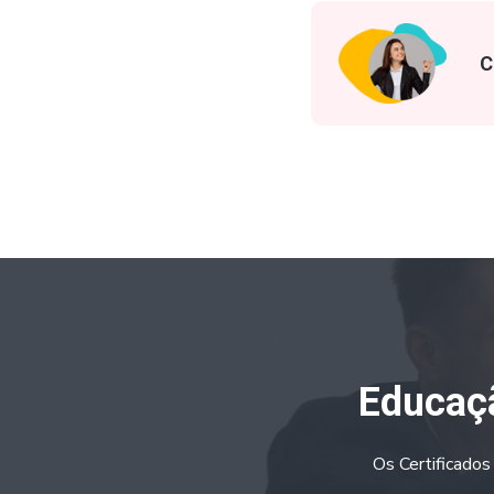
C
Educaçã
Os Certificados