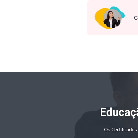
C
Educaçã
Os Certificados