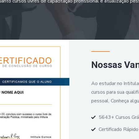
anto cursos livres de capacitação profissional e atualização pes
Nossas Va
Ao estudar no Intitul
cursos para sua qualif
pessoal. Conheça alg
5643+ Cursos Grá
Certificado Rápido 