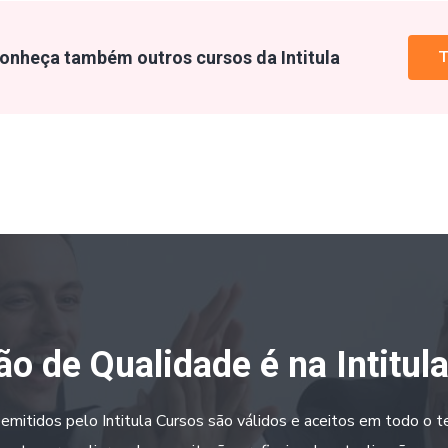
onheça também outros cursos da Intitula
T
o de Qualidade é na Intitul
 emitidos pelo Intitula Cursos são válidos e aceitos em todo o ter